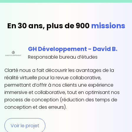
En 30 ans, plus de 900
missions
GH Développement - David B.
Responsable bureau d’études
Clarté nous
a
fait
découvrir les avantages de la
réalité virtuelle
pour la
revue collaborative
,
G
permettant d’offrir à nos clients une expérience
s
immersive et collaborative
,
tout en optimisant
nos
L’
process de conception (réduction d
es
temps de
sé
conception et des erreurs)
.
s
c
a
Voir le projet