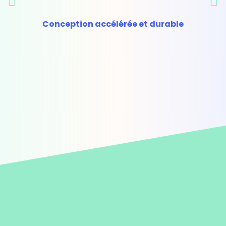
Précédent
S
Conception accélérée et durable