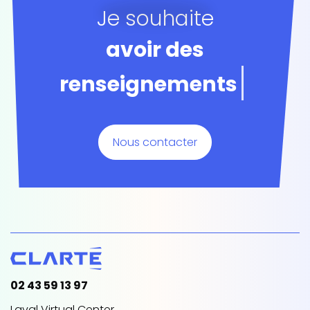
Je souhaite
avoir des
renseignements
Nous contacter
02 43 59 13 97
Laval Virtual Center